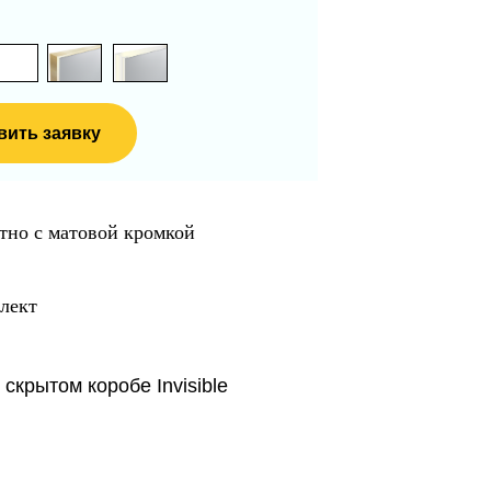
вить заявку
тно с матовой кромкой
лект
скрытом коробе Invisible