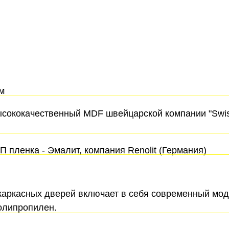
м
ысококачественный MDF швейцарской компании "Swiss
 пленка - Эмалит, компания Renolit (Германия)
каркасных дверей включает в себя современный мо
олипропилен.