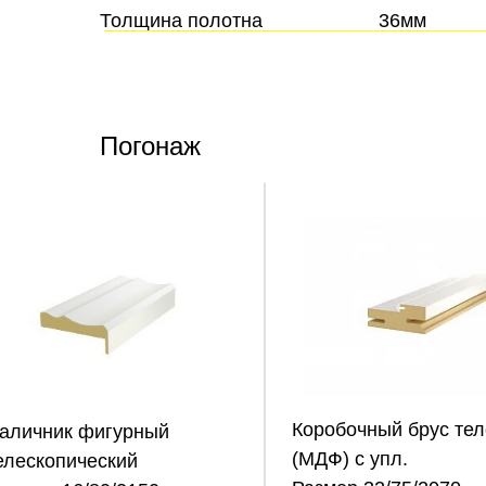
Толщина полотна
36мм
Погонаж
Коробочный брус тел
аличник фигурный
(МДФ) с упл.
елескопический