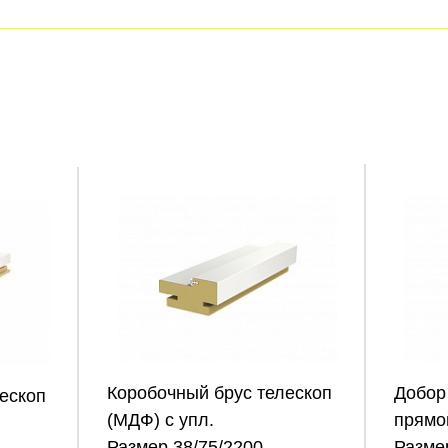
Коробочный брус телескоп
Добор
ескоп
(МДФ) с упл.
прямо
Размер 38/75/2200
Разме