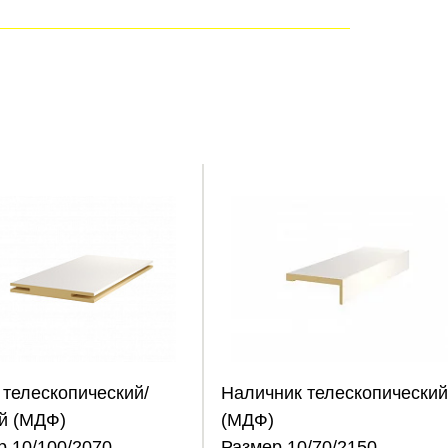
 телескопический/
Наличник телескопический
й (МДФ)
(МДФ)
р 10/100/2070
Размер 10/70/2150