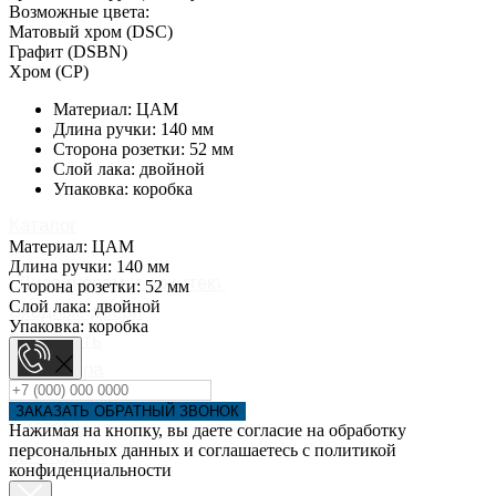
Возможные цвета:
Матовый хром (DSC)
Графит (DSBN)
Хром (СP)
Материал: ЦАМ
Длина ручки: 140 мм
Сторона розетки: 52 мм
Слой лака: двойной
Упаковка: коробка
Каталог
Материал: ЦАМ
Портфолио
Длина ручки: 140 мм
Дизайнерам и архитекторам
Сторона розетки: 52 мм
Слой лака: двойной
Входные двери
Упаковка: коробка
Где купить
Фурнитура
Перегородки
ЗАКАЗАТЬ ОБРАТНЫЙ ЗВОНОК
Системы
Нажимая на кнопку, вы даете согласие на обработку
персональных данных и соглашаетесь c политикой
3D-Модели
конфиденциальности