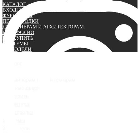
КАТАЛОГ
ВХОДНЫЕ ДВЕРИ
ФУРНИТУРА
ПЕРЕГОРОДКИ
ДИЗАЙНЕРАМ И АРХИТЕКТОРАМ
ПОРТФОЛИО
ГДЕ КУПИТЬ
СИСТЕМЫ
3D МОДЕЛИ
Каталог
Портфолио
Дизайнерам и архитекторам
Входные двери
Где купить
Фурнитура
Перегородки
Системы
3D-Модели